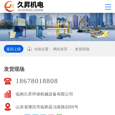
信
息
详
情
INFOMATION
返回上级
当前位置：
网站首页
-
发货现场
发货现场
18678018808
临朐久昇环保机械设备有限公司
山东省潍坊市临朐县冶泉路2255号