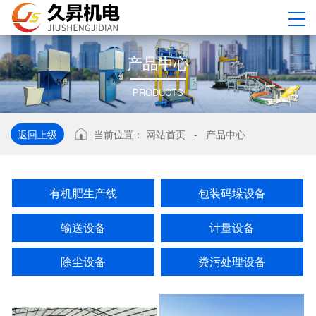
产
品
中
心
PRODUCTS
返回上级
当前位置：
网站首页
-
产品中心
有机肥生产线
包装码垛设备
输送设备
计量设备
除尘设备
粪污处理设备