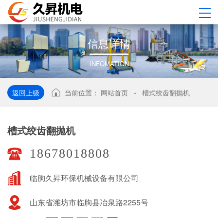
信
息
详
情
INFOMATION
返回上级
当前位置：
网站首页
-
槽式绞齿翻抛机
槽式绞齿翻抛机
18678018808
临朐久昇环保机械设备有限公司
山东省潍坊市临朐县冶泉路2255号